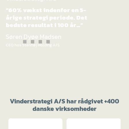
“60% vækst indenfor en 5-
årige strategi periode. Det
bedste resultat i 100 år…”
Søren Dyøe Madsen
CEO hos Stenhøj Holding A/S
Vinderstrategi A/S har rådgivet +400
danske virksomheder