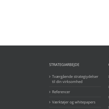
STRATEGIARBEJDE
Tværgående strategiydelser
til din virksomhed
Referencer
Værktøjer og whitepapers