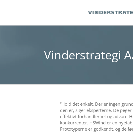
Skip
to
content
Vinderstrategi A
“Hold det enkelt. Der er ingen grun
den er, siger eksperterne. De peger 
effektivt forhandlernet og advarer
konkurrenter. HSWind er en nyetab
Prototyperne er godkendt, og de førs