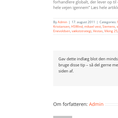
forhandlere globalt, der lever op ti
hele vejen igennem” Læs hele artik
By
Admin
|
17. august 2011
|
Categories:
Kristiansen
,
HSWind
,
mikael vest
,
Siemens
,
Enevoldsen
,
vækststrategi
,
Vestas
,
Viking 25
Gav dette indlæg blot den mindst
bruge disse tip – så del gerne m
siden af.
Om forfatteren:
Admin