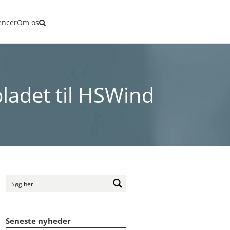
encer
Om os
bladet til HSWind
Seneste nyheder