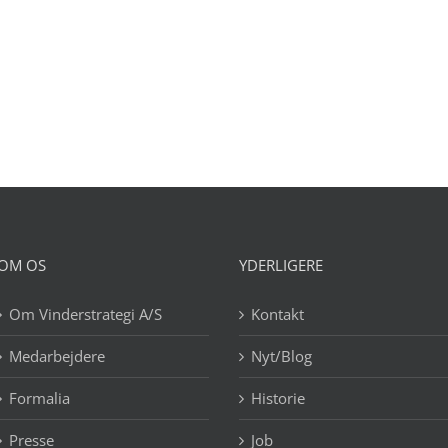
OM OS
YDERLIGERE
Om Vinderstrategi A/S
Kontakt
Medarbejdere
Nyt/Blog
Formalia
Historie
Presse
Job