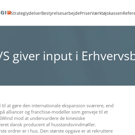
Hjem
Nyheder
Vinderstrategi A/S giver input i Erhvervsbladet til HSWind
Strategiydelser
Bestyrelsesarbejde
Priser
Værktøjskassen
Refer
/S giver input i Erhvervs
d til at gøre den internationale ekspansion sværere, end
på alliancer og franchise-modeller som genveje til et
HSWind mod at undervurdere de kinesiske
leret dansk producent af husstandsvindmøller.
te ordrer er i hus. Den største opgave er at rekruttere