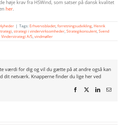
l de høje krav fra HSWind, som satser på dansk kvalitet
len
her
.
Nyheder
|
Tags:
Erhvervsbladet
,
forretningsudvikling
,
Henrik
strategi
,
strategi i vindervirksomheder
,
Strategikonsulent
,
Svend
,
Vinderstrategi A/S
,
vindmøller
e værdi for dig og vil du gætte på at andre også kan
ed dit netværk. Knapperne finder du lige her ved
Facebook
X
LinkedIn
E-
mail