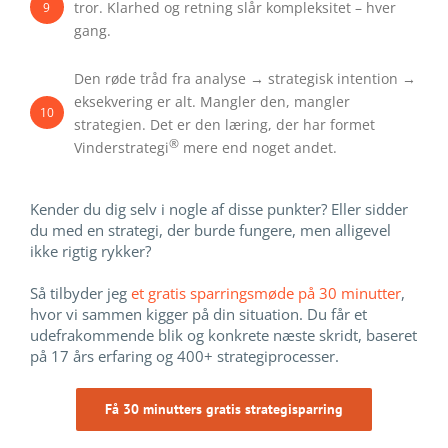
tror. Klarhed og retning slår kompleksitet – hver
9
gang.
Den røde tråd fra analyse → strategisk intention →
eksekvering er alt. Mangler den, mangler
10
strategien. Det er den læring, der har formet
®
Vinderstrategi
mere end noget andet.
Kender du dig selv i nogle af disse punkter? Eller sidder
du med en strategi, der burde fungere, men alligevel
ikke rigtig rykker?
Så tilbyder jeg
et gratis sparringsmøde på 30 minutter
,
hvor vi sammen kigger på din situation. Du får et
udefrakommende blik og konkrete næste skridt, baseret
på 17 års erfaring og 400+ strategiprocesser.
Få 30 minutters gratis strategisparring