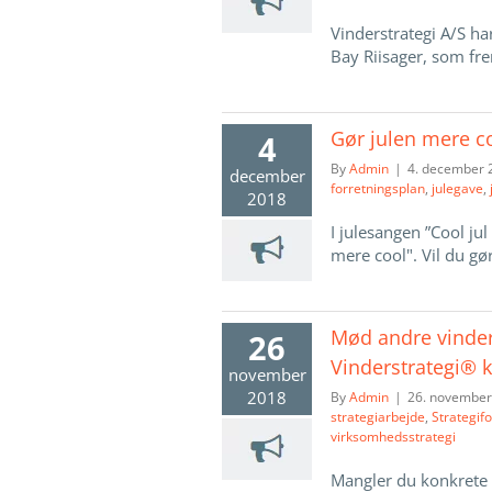
Vinderstrategi A/S ha
Bay Riisager, som fre
Gør julen mere c
4
By
Admin
|
4. december 
december
forretningsplan
,
julegave
,
2018
I julesangen ”Cool ju
mere cool". Vil du gøre
Mød andre vinder
26
Vinderstrategi® 
november
2018
By
Admin
|
26. november
strategiarbejde
,
Strategif
virksomhedsstrategi
Mangler du konkrete rå