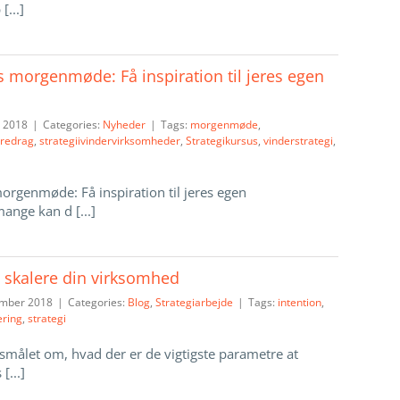
[...]
tis morgenmøde: Få inspiration til jeres egen
 2018
|
Categories:
Nyheder
|
Tags:
morgenmøde
,
oredrag
,
strategiivindervirksomheder
,
Strategikursus
,
vinderstrategi
,
 morgenmøde: Få inspiration til jeres egen
ange kan d [...]
t skalere din virksomhed
ember 2018
|
Categories:
Blog
,
Strategiarbejde
|
Tags:
intention
,
ering
,
strategi
rgsmålet om, hvad der er de vigtigste parametre at
[...]