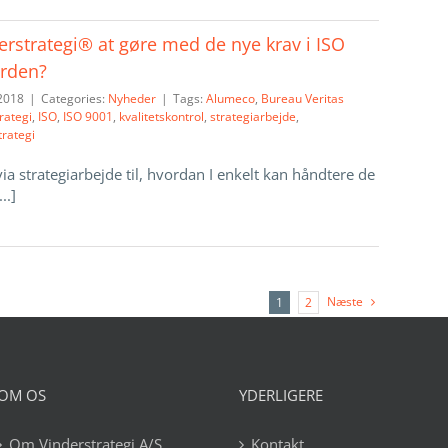
rstrategi® at gøre med de nye krav i ISO
arden?
2018
|
Categories:
Nyheder
|
Tags:
Alumeco
,
Bureau Veritas
rategi
,
ISO
,
ISO 9001
,
kvalitetskontrol
,
strategiarbejde
,
trategi
 strategiarbejde til, hvordan I enkelt kan håndtere de
..]
Næste
1
2
OM OS
YDERLIGERE
Om Vinderstrategi A/S
Kontakt