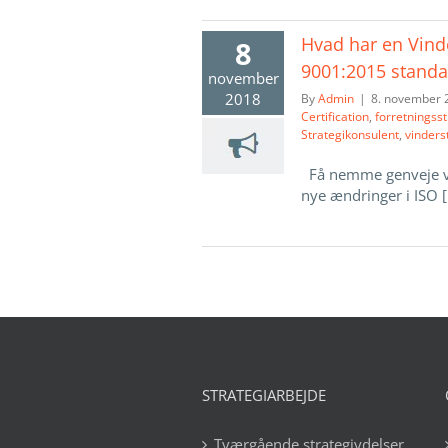
Hvad har en Vinde
8
9001:2015 stand
november
2018
By
Admin
|
8. november 
Certification
,
forretningsst
Strategikonsulent
,
vinders
Få nemme genveje via
nye ændringer i ISO [.
STRATEGIARBEJDE
Tværgående strategiydelser