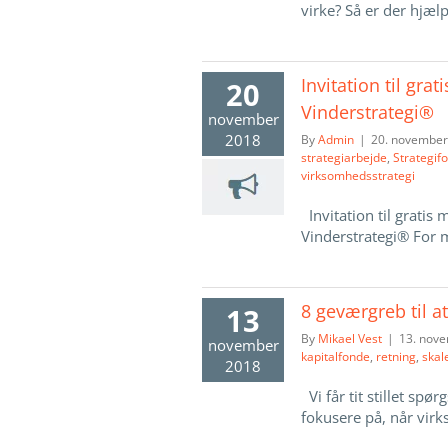
virke? Så er der hjælp 
Invitation til gra
20
Vinderstrategi®
november
2018
By
Admin
|
20. november
strategiarbejde
,
Strategif
virksomhedsstrategi
Invitation til gratis
Vinderstrategi® For m
8 geværgreb til a
13
By
Mikael Vest
|
13. nov
november
kapitalfonde
,
retning
,
skal
2018
Vi får tit stillet spø
fokusere på, når virks 