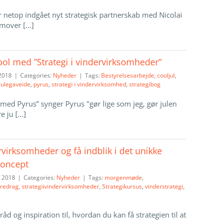
r netop indgået nyt strategisk partnerskab med Nicolai
mover [...]
ool med ”Strategi i vindervirksomheder”
2018
|
Categories:
Nyheder
|
Tags:
Bestyrelsesarbejde
,
cooljul
,
julegaveide
,
pyrus
,
strategi i vindervirksomhed
,
strategibog
l med Pyrus” synger Pyrus "gør lige som jeg, gør julen
 ju [...]
virksomheder og få indblik i det unikke
koncept
 2018
|
Categories:
Nyheder
|
Tags:
morgenmøde
,
oredrag
,
strategiivindervirksomheder
,
Strategikursus
,
vinderstrategi
,
d og inspiration til, hvordan du kan få strategien til at