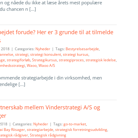
n og nåede du ikke at læse årets mest populære
 du chancen n [...]
bejdet forude? Her er 3 grunde til at tilmelde
s
 2018
|
Categories:
Nyheder
|
Tags:
Bestyrelsesarbejde
,
annelse
,
strategi
,
strategi konsulent
,
strategi kursus
,
age
,
strategiforløb
,
Strategikursus
,
strategiproces
,
strategisk ledelse
,
omhedsstrategi
,
Waoo
,
Waoo A/S
kommende strategiarbejde i din virksomhed, men
ndelige [...]
rtnerskab mellem Vinderstrategi A/S og
ger
2018
|
Categories:
Nyheder
|
Tags:
go-to-market
,
ai Bay Riisager
,
strategiarbejde
,
strategisk forretningsudvikling
,
rategisk rådgiver
,
Strategisk rådgivning