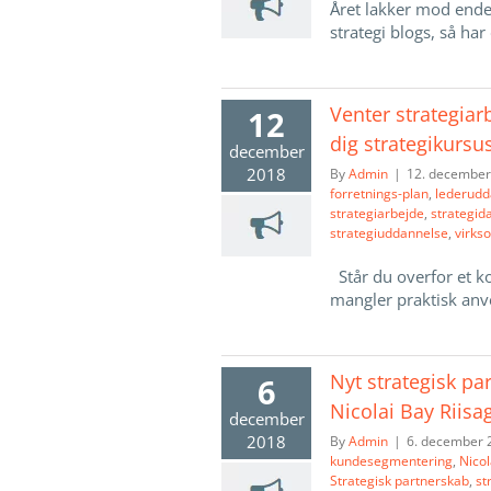
Året lakker mod ende
strategi blogs, så har
Venter strategiar
12
dig strategikursu
december
2018
By
Admin
|
12. december
forretnings-plan
,
lederudd
strategiarbejde
,
strategid
strategiuddannelse
,
virks
Står du overfor et 
mangler praktisk anve
Nyt strategisk pa
6
Nicolai Bay Riisa
december
2018
By
Admin
|
6. december 
kundesegmentering
,
Nicol
Strategisk partnerskab
,
st