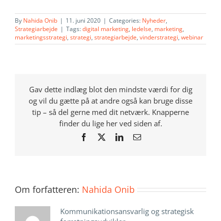
By
Nahida Onib
|
11. juni 2020
|
Categories:
Nyheder
,
Strategiarbejde
|
Tags:
digital marketing
,
ledelse
,
marketing
,
marketingsstrategi
,
strategi
,
strategiarbejde
,
vinderstrategi
,
webinar
Gav dette indlæg blot den mindste værdi for dig
og vil du gætte på at andre også kan bruge disse
tip – så del gerne med dit netværk. Knapperne
finder du lige her ved siden af.
Facebook
X
LinkedIn
E-
mail
Om forfatteren:
Nahida Onib
Kommunikationsansvarlig og strategisk