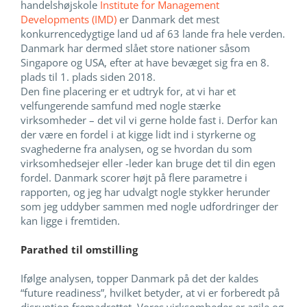
handelshøjskole
Institute for Management
Developments (IMD)
er Danmark det mest
konkurrencedygtige land ud af 63 lande fra hele verden.
Danmark har dermed slået store nationer såsom
Singapore og USA, efter at have bevæget sig fra en 8.
plads til 1. plads siden 2018.
Den fine placering er et udtryk for, at vi har et
velfungerende samfund med nogle stærke
virksomheder – det vil vi gerne holde fast i. Derfor kan
der være en fordel i at kigge lidt ind i styrkerne og
svaghederne fra analysen, og se hvordan du som
virksomhedsejer eller -leder kan bruge det til din egen
fordel. Danmark scorer højt på flere parametre i
rapporten, og jeg har udvalgt nogle stykker herunder
som jeg uddyber sammen med nogle udfordringer der
kan ligge i fremtiden.
Parathed til omstilling
Ifølge analysen, topper Danmark på det der kaldes
“future readiness”, hvilket betyder, at vi er forberedt på
disruption fremadrettet. Vores virksomheder er agile og