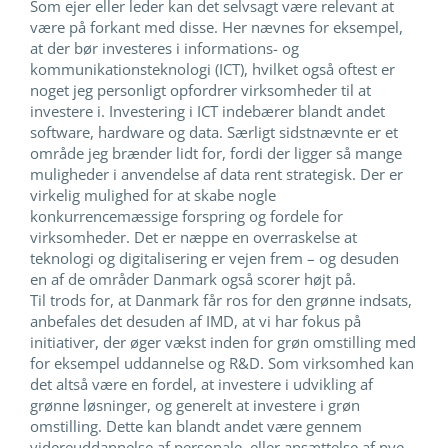
Som ejer eller leder kan det selvsagt være relevant at
være på forkant med disse. Her nævnes for eksempel,
at der bør investeres i informations- og
kommunikationsteknologi (ICT), hvilket også oftest er
noget jeg personligt opfordrer virksomheder til at
investere i. Investering i ICT indebærer blandt andet
software, hardware og data. Særligt sidstnævnte er et
område jeg brænder lidt for, fordi der ligger så mange
muligheder i anvendelse af data rent strategisk. Der er
virkelig mulighed for at skabe nogle
konkurrencemæssige forspring og fordele for
virksomheder. Det er næppe en overraskelse at
teknologi og digitalisering er vejen frem – og desuden
en af de områder Danmark også scorer højt på.
Til trods for, at Danmark får ros for den grønne indsats,
anbefales det desuden af IMD, at vi har fokus på
initiativer, der øger vækst inden for grøn omstilling med
for eksempel uddannelse og R&D. Som virksomhed kan
det altså være en fordel, at investere i udvikling af
grønne løsninger, og generelt at investere i grøn
omstilling. Dette kan blandt andet være gennem
videreuddannelse af personale, eller ansættelse af nye