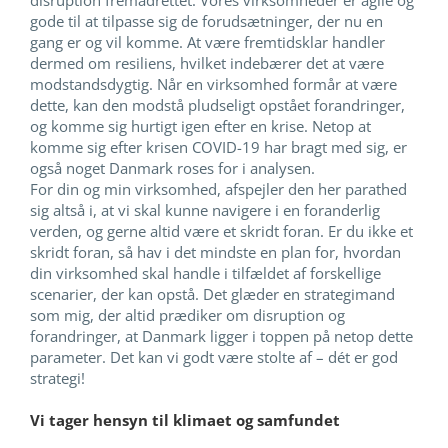
gode til at tilpasse sig de forudsætninger, der nu en
gang er og vil komme. At være fremtidsklar handler
dermed om resiliens, hvilket indebærer det at være
modstandsdygtig. Når en virksomhed formår at være
dette, kan den modstå pludseligt opstået forandringer,
og komme sig hurtigt igen efter en krise. Netop at
komme sig efter krisen COVID-19 har bragt med sig, er
også noget Danmark roses for i analysen.
For din og min virksomhed, afspejler den her parathed
sig altså i, at vi skal kunne navigere i en foranderlig
verden, og gerne altid være et skridt foran. Er du ikke et
skridt foran, så hav i det mindste en plan for, hvordan
din virksomhed skal handle i tilfældet af forskellige
scenarier, der kan opstå. Det glæder en strategimand
som mig, der altid prædiker om disruption og
forandringer, at Danmark ligger i toppen på netop dette
parameter. Det kan vi godt være stolte af – dét er god
strategi!
Vi tager hensyn til klimaet og samfundet