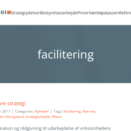
Hjem
<strong>ADVARSEL:</strong> Sletning af Tag kan ikke fortrydes.
faciliteri
Strategiydelser
Bestyrelsesarbejde
Priser
Værktøjskassen
Refer
facilitering
are strategi
r 2017
|
Categories:
Nyheder
|
Tags:
facilitering
,
fibernet
,
gen Stensgaard
,
strategiarbejde
,
Waoo
piration og rådgivning til udarbejdelse af virksomhedens