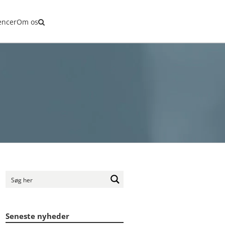
ng
encer
Om os
Seneste nyheder