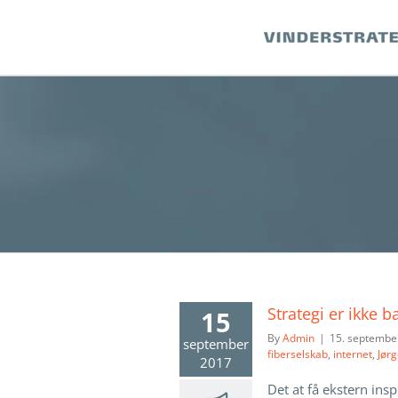
Skip
to
content
Strategi er ikke b
15
By
Admin
|
15. septembe
september
fiberselskab
,
internet
,
Jør
2017
Det at få ekstern ins