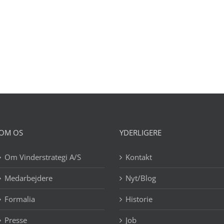
OM OS
YDERLIGERE
Om Vinderstrategi A/S
Kontakt
Medarbejdere
Nyt/Blog
Formalia
Historie
Presse
Job