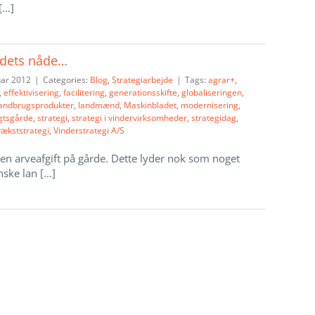
...]
dets nåde…
uar 2012
|
Categories:
Blog
,
Strategiarbejde
|
Tags:
agrar+
,
,
effektivisering
,
facilitering
,
generationsskifte
,
globaliseringen
,
landbrugsprodukter
,
landmænd
,
Maskinbladet
,
modernisering
,
gtsgårde
,
strategi
,
strategi i vindervirksomheder
,
strategidag
,
vækststrategi
,
Vinderstrategi A/S
ngen arveafgift på gårde. Dette lyder nok som noget
ske lan [...]