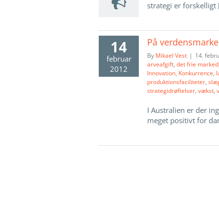
strategi er forskelligt [
På verdensmarke
14
By
Mikael Vest
|
14. febr
februar
arveafgift
,
det frie marked
2012
Innovation
,
Konkurrence
,
produktionsfaciliteter
,
slæ
strategidrøftelser
,
vækst
,
I Australien er der i
meget positivt for dan