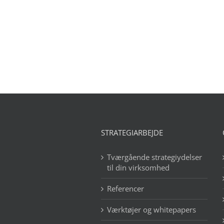
STRATEGIARBEJDE
Tværgående strategiydelser
til din virksomhed
Referencer
Værktøjer og whitepapers