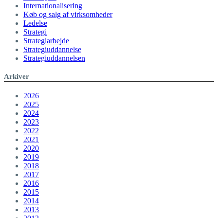
Internationalisering
Køb og salg af virksomheder
Ledelse
Strategi
Strategiarbejde
Strategiuddannelse
Strategiuddannelsen
Arkiver
2026
2025
2024
2023
2022
2021
2020
2019
2018
2017
2016
2015
2014
2013