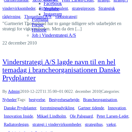
Gartnertidende
,
Jacob Andersen
,
Peter Larsen-Ledet
,
strategi
,
strategi i
Facebook
vindervirksomheder
,
Strategikonsulent
,
strategiproces
,
Strategisk
Youtube
Instagram
rådgivning
,
Thoruplund A/S
,
vækststrategi
|
Formalia
"Gartneriet Thoruplund har to gange tidligere selv udarbejdet en
Presse
strategi for virksomheden. Men da den [...]
Historie
Job i Vinderstrategi A/S
22
december 2010
Vinderstrategi A/S lagde navn til en hel
temadag i brancheorganisationen Danske
Prydplanter
By
Admin
|
2010-12-22T11:35:00+01:00
22. december 2010
|
Categories:
Nyheder
|
Tags:
bestyrelse
,
Bestyrelsesarbejde
,
Brancheorganisation
,
Danske Prydplanter
,
forretningsudvikling
,
Gartner tidende
,
Innovation
,
Innovation Inside
,
Mikael Lindholm
,
Ole Palsgaard
,
Peter Larsen-Ledet
,
Radiatordesign
,
strategi i vindervirksomheder
,
strategihus
,
vækst
,