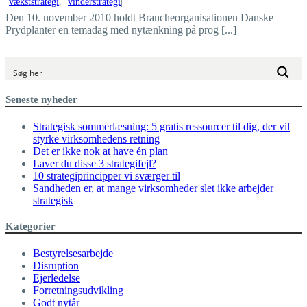
vækststrategi
,
vinderstrategi
|
Den 10. november 2010 holdt Brancheorganisationen Danske
Prydplanter en temadag med nytænkning på prog [...]
Seneste nyheder
Strategisk sommerlæsning: 5 gratis ressourcer til dig, der vil
styrke virksomhedens retning
Det er ikke nok at have én plan
Laver du disse 3 strategifejl?
10 strategiprincipper vi sværger til
Sandheden er, at mange virksomheder slet ikke arbejder
strategisk
Kategorier
Bestyrelsesarbejde
Disruption
Ejerledelse
Forretningsudvikling
Godt nytår