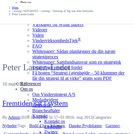
Priser
Skip
Prisforespørgsel
Hjem
to
<strong>ADVARSEL:</strong> Sletning af Tag kan ikke fortrydes.
Gratis uforpligtende møde
Peter Larsen-Ledet
content
Værktøjskassen
Værktøjer og White papers
Videoer
Viden
®
VindervirksomhedsTjek
FAQ
Whitepaper: Sådan planlægger du din næste
strategiproces
Whitepaper: Samfundsansvar som en strategisk
Peter Larsen-Ledet
konkurrencemæssig fordel
Få bogen “Strategi i øjenhøjde – 50 klummer der
får din strategi til at virke” gratis som PDF
Referencer
16
maj 2013
Om os
Om Vinderstrategi A/S
Medarbejdere
Fremtiden sat i system
Bestyrelse
Brancheaftaler
Kontakt
By
Admin
|
2016-12-12T10:56:57+01:00
16. maj 2013
|
Categories:
Kontakt os
Nyheder
|
Tags:
Bodil Clara Johansen
,
Danske Prydplanter
,
Gartneri
,
LinkedIn
Twitter