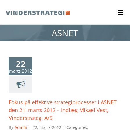
Skip
to
content
ASNET
22
marts 2012
Fokus på effektive strategiprocesser i ASNET
den 21. marts 2012 – indlæg Mikael Vest,
Vinderstrategi A/S
By
Admin
|
22. marts 2012
|
Categories: