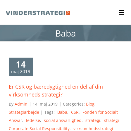
Skip
to
content
Baba
14
maj 2019
Er CSR og bæredygtighed en del af din
virksomheds strategi?
By
Admin
|
14. maj 2019
|
Categories:
Blog
,
Strategiarbejde
|
Tags:
Baba
,
CSR
,
Fonden for Socialt
Ansvar
,
ledelse
,
social ansvarlighed
,
strategi
,
strategi
Corporate Social Responsibility
,
virksomhedsstrategi