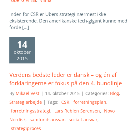
UberGIVING
,
Viima
Inden for CSR er Ubers strategi nærmest ikke
eksisterende. Den amerikanske tech-gigant kunne med
forde [...]
14
oktober
2015
Verdens bedste leder er dansk – og én af
forklaringerne er fokus på den 4. bundlinje
By
Mikael Vest
|
14. oktober 2015
|
Categories:
Blog
,
Strategiarbejde
|
Tags:
CSR
,
forretningsplan
,
forretningsstrategi
,
Lars Rebien Sørensen
,
Novo
Nordisk
,
samfundsansvar
,
socialt ansvar
,
strategiproces