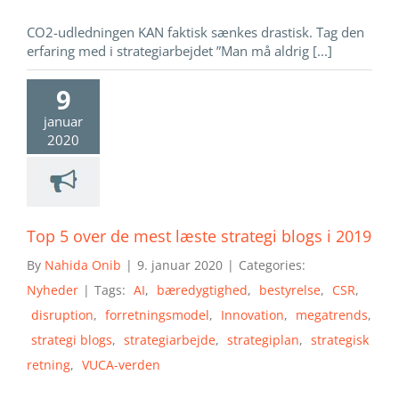
CO2-udledningen KAN faktisk sænkes drastisk. Tag den
erfaring med i strategiarbejdet ”Man må aldrig [...]
9
januar
2020
Top 5 over de mest læste strategi blogs i 2019
By
Nahida Onib
|
9. januar 2020
|
Categories:
Nyheder
|
Tags:
AI
,
bæredygtighed
,
bestyrelse
,
CSR
,
disruption
,
forretningsmodel
,
Innovation
,
megatrends
,
strategi blogs
,
strategiarbejde
,
strategiplan
,
strategisk
retning
,
VUCA-verden