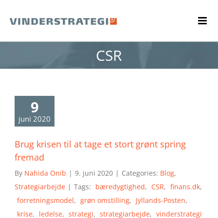
Skip
to
content
CSR
9
juni 2020
Brug krisen til at tage et stort grønt spring
fremad
By
Nahida Onib
|
9. juni 2020
|
Categories:
Blog
,
Strategiarbejde
|
Tags:
bæredygtighed
,
CSR
,
finans.dk
,
forretningsmodel
,
grøn omstilling
,
Jyllands-Posten
,
krise
,
ledelse
,
strategi
,
strategiarbejde
,
vinderstrategi