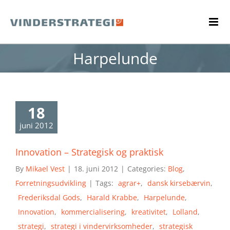
Skip
to
content
Harpelunde
18
juni 2012
Innovation – Strategisk og praktisk
By
Mikael Vest
|
18. juni 2012
|
Categories:
Blog
,
Forretningsudvikling
|
Tags:
agrar+
,
dansk kirsebærvin
,
Frederiksdal Gods
,
Harald Krabbe
,
Harpelunde
,
Innovation
,
kommercialisering
,
kreativitet
,
Lolland
,
strategi
,
strategi i vindervirksomheder
,
strategisk