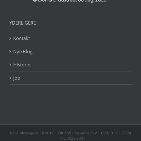
YDERLIGERE
Kontakt
Nyt/Blog
Historie
Job
Reventlowsgade 18 st. tv. | DK-1651 København V | CVR.: 31 93 87 24
| +45 7022 9031