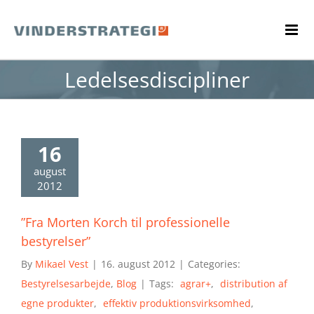
Skip
to
content
Ledelsesdiscipliner
16
august
2012
”Fra Morten Korch til professionelle
bestyrelser”
By
Mikael Vest
|
16. august 2012
|
Categories:
Bestyrelsesarbejde
,
Blog
|
Tags:
agrar+
,
distribution af
egne produkter
,
effektiv produktionsvirksomhed
,