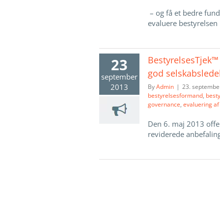
– og få et bedre fund
evaluere bestyrelsen k
BestyrelsesTjek™
23
god selskabslede
september
2013
By
Admin
|
23. septembe
bestyrelsesformand
,
best
governance
,
evaluering af
Den 6. maj 2013 offe
reviderede anbefalinge