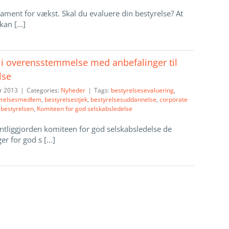
ament for vækst. Skal du evaluere din bestyrelse? At
an [...]
 i overensstemmelse med anbefalinger til
lse
r 2013
|
Categories:
Nyheder
|
Tags:
bestyrelsesevaluering
,
yrelsesmedlem
,
bestyrelsestjek
,
bestyrelsesuddannelse
,
corporate
 bestyrelsen
,
Komiteen for god selskabsledelse
ntliggjorden komiteen for god selskabsledelse de
r for god s [...]