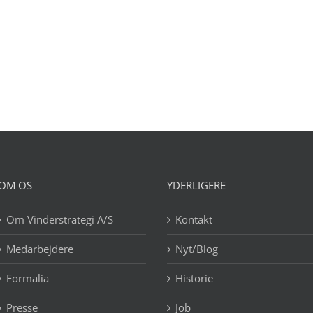
OM OS
YDERLIGERE
Om Vinderstrategi A/S
Kontakt
Medarbejdere
Nyt/Blog
Formalia
Historie
Presse
Job