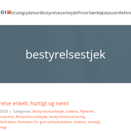
em
<strong>ADVARSEL:</strong> Sletning af Tag kan ikke fortrydes.
bestyrelses
Strategiydelser
Bestyrelsesarbejde
Priser
Værktøjskassen
Refer
bestyrelsestjek
relse enkelt, hurtigt og nemt
 2020
|
Categories:
Bestyrelsesarbejde
,
Ledelse
,
Nyheder
,
estyrelse
,
Bestyrelsesarbejde
,
bestyrelsesevaluering
,
absledelse
,
Komiteen for god selskabsledelse
,
ledelse
,
strategi
,
ategi