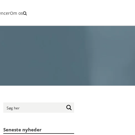
tjek
encer
Om os
Seneste nyheder