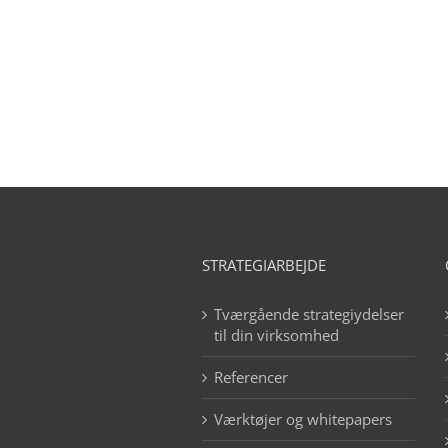
STRATEGIARBEJDE
Tværgående strategiydelser
til din virksomhed
Referencer
Værktøjer og whitepapers