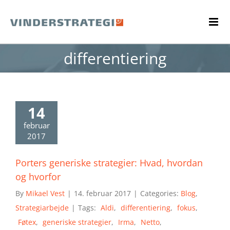
Skip
to
content
differentiering
14
februar
2017
Porters generiske strategier: Hvad, hvordan
og hvorfor
By
Mikael Vest
|
14. februar 2017
|
Categories:
Blog
,
Strategiarbejde
|
Tags:
Aldi
,
differentiering
,
fokus
,
Føtex
,
generiske strategier
,
Irma
,
Netto
,