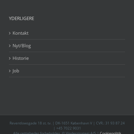
YDERLIGERE
Kontakt
Nyt/Blog
Historie
Job
Reventlowsgade 18 st. tv. | DK-1651 København V | CVR.: 31 93 87 24
| +45 7022 9031
Alle rettigheder forbeholdes. © Vinderstrategi A/S |
Cookiepolitik