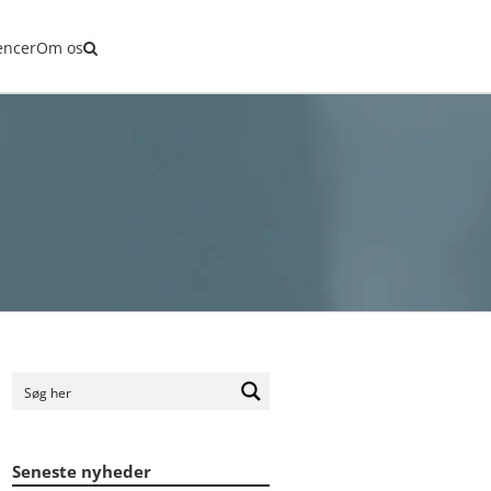
kling
encer
Om os
Seneste nyheder