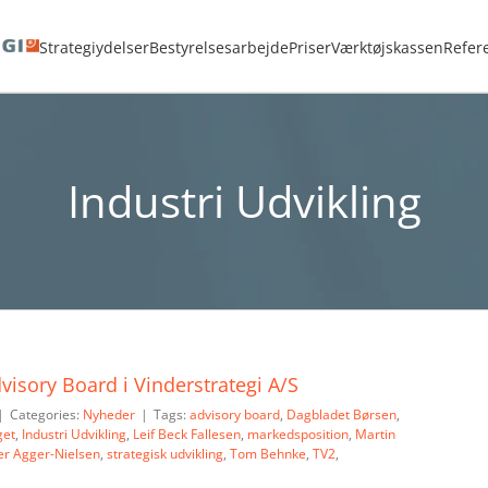
m
<strong>ADVARSEL:</strong> Sletning af Tag kan ikke fortrydes.
Industri Udvi
Strategiydelser
Bestyrelsesarbejde
Priser
Værktøjskassen
Refer
Industri Udvikling
isory Board i Vinderstrategi A/S
|
Categories:
Nyheder
|
Tags:
advisory board
,
Dagbladet Børsen
,
get
,
Industri Udvikling
,
Leif Beck Fallesen
,
markedsposition
,
Martin
er Agger-Nielsen
,
strategisk udvikling
,
Tom Behnke
,
TV2
,