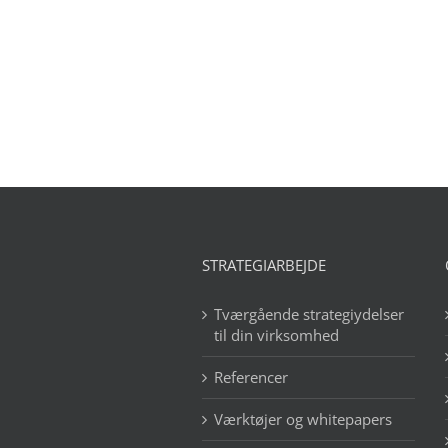
STRATEGIARBEJDE
Tværgående strategiydelser
til din virksomhed
Referencer
Værktøjer og whitepapers