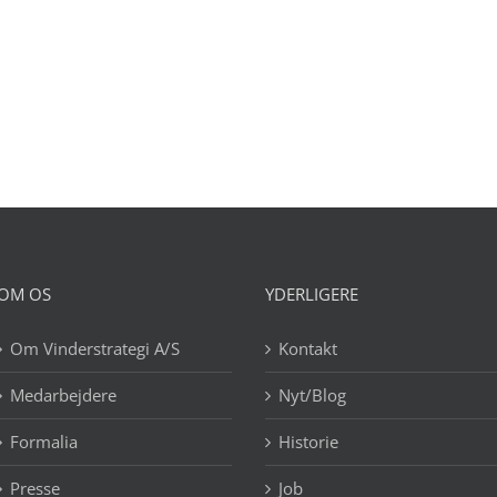
OM OS
YDERLIGERE
Om Vinderstrategi A/S
Kontakt
Medarbejdere
Nyt/Blog
Formalia
Historie
Presse
Job