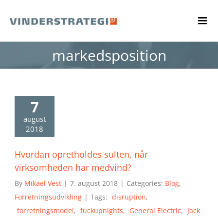
Skip
to
content
markedsposition
7
august
2018
Hvordan opretholdes sulten, når
virksomheden har medvind?
By
Mikael Vest
|
7. august 2018
|
Categories:
Blog
,
Forretningsudvikling
|
Tags:
disruption
,
forretningsmodel
,
fuckupnights
,
General Electric
,
Jack