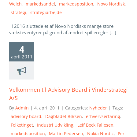
Welch
,
markedsandel
,
markedsposition
,
Novo Nordisk
,
strategi
,
strategiarbejde
I 2016 sluttede et af Novo Nordisks mange store
væksteventyrer på grund af ændret spilleregler [...]
4
april 2011
Velkommen til Advisory Board i Vinderstrategi
A/S
By
Admin
|
4. april 2011
|
Categories:
Nyheder
|
Tags:
advisory board
,
Dagbladet Børsen
,
erhvervserfaring
,
Folketinget
,
Industri Udvikling
,
Leif Beck Fallesen
,
markedsposition
,
Martin Pedersen
,
Nokia Nordic
,
Per