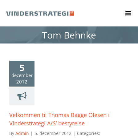
Skip
to
content
Tom Behnke
5
december
2012
Velkommen til Thomas Bagge Olesen i
Vinderstrategi A/S’ bestyrelse
By
Admin
|
5. december 2012
|
Categories: