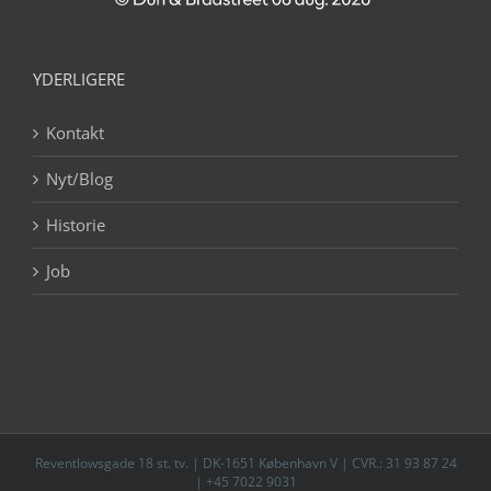
YDERLIGERE
Kontakt
Nyt/Blog
Historie
Job
Reventlowsgade 18 st. tv. | DK-1651 København V | CVR.: 31 93 87 24
| +45 7022 9031