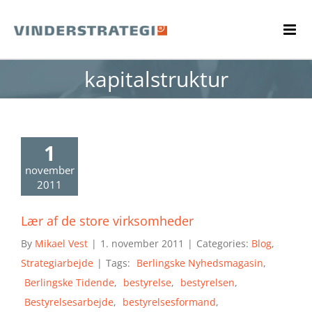
Skip
to
content
kapitalstruktur
1
november
2011
Lær af de store virksomheder
By
Mikael Vest
|
1. november 2011
|
Categories:
Blog
,
Strategiarbejde
|
Tags:
Berlingske Nyhedsmagasin
,
Berlingske Tidende
,
bestyrelse
,
bestyrelsen
,
Bestyrelsesarbejde
,
bestyrelsesformand
,