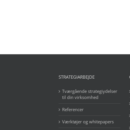
STRATEGIARBEJDE
Tværgående strategiydelser
til din virksomhed
Referencer
Værktøjer og whitepapers