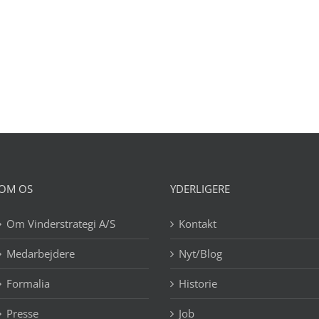
OM OS
YDERLIGERE
Om Vinderstrategi A/S
Kontakt
Medarbejdere
Nyt/Blog
Formalia
Historie
Presse
Job