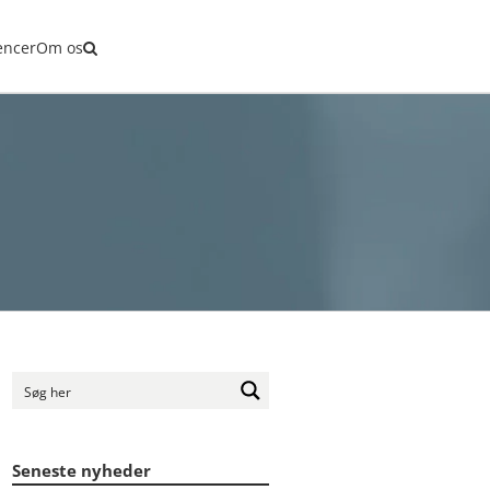
tencer
encer
Om os
Seneste nyheder