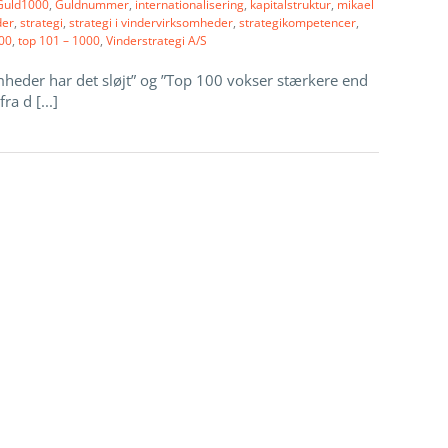
Guld1000
,
Guldnummer
,
internationalisering
,
kapitalstruktur
,
mikael
der
,
strategi
,
strategi i vindervirksomheder
,
strategikompetencer
,
00
,
top 101 – 1000
,
Vinderstrategi A/S
mheder har det sløjt” og ”Top 100 vokser stærkere end
ra d [...]