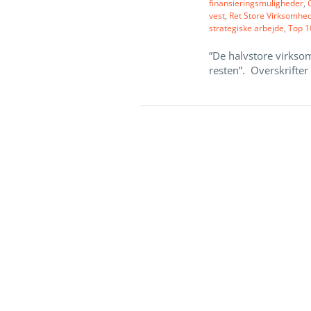
finansieringsmuligheder
,
vest
,
Ret Store Virksomhe
strategiske arbejde
,
Top 1
”De halvstore virkso
resten”. Overskrifter f