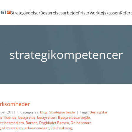
<strong>ADVARSEL:</strong> Sletning af Tag kan ikke fortrydes.
strategikompe
Strategiydelser
Bestyrelsesarbejde
Priser
Værktøjskassen
Refer
strategikompetencer
virksomheder
mber 2011
|
Categories:
Blog
,
Strategiarbejde
|
Tags:
Berlingske
ke Tidende
,
bestyrelse
,
bestyrelsen
,
Bestyrelsesarbejde
,
yrelsesmedlem
,
Børsen
,
Dagbladet Børsen
,
De halvstore
 af strategien
,
erhvervsaviser
,
EU-forskning
,