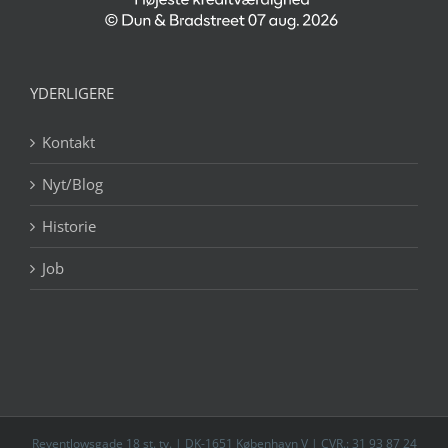
YDERLIGERE
Kontakt
Nyt/Blog
Historie
Job
Reventlowsgade 18 st. tv. | DK-1651 København V | CVR.: 31 93 87 24