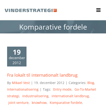
Skip
to
content
Komparative fordele
19
december
2012
Fra lokalt til internationalt landbrug
By
Mikael Vest
|
19. december 2012
|
Categories:
Blog
,
Internationalisering
|
Tags:
Entry mode
,
Go-To-Market
strategi
,
industrialisering
,
internationalt landbrug
,
joint venture
,
knowhow
,
Komparative fordele
,