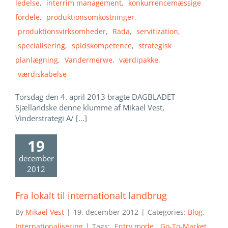
ledelse
,
interrim management
,
konkurrencemæssige
fordele
,
produktionsomkostninger
,
produktionsvirksomheder
,
Rada
,
servitization
,
specialisering
,
spidskompetence
,
strategisk
planlægning
,
Vandermerwe
,
værdipakke
,
værdiskabelse
Torsdag den 4. april 2013 bragte DAGBLADET
Sjællandske denne klumme af Mikael Vest,
Vinderstrategi A/ [...]
19
december
2012
Fra lokalt til internationalt landbrug
By
Mikael Vest
|
19. december 2012
|
Categories:
Blog
,
Internationalisering
|
Tags:
Entry mode
,
Go-To-Market