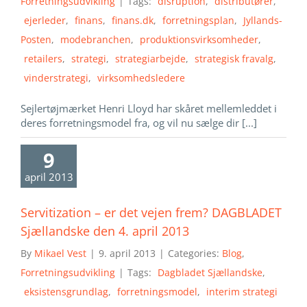
Forretningsudvikling
|
Tags:
disruption
,
distributører
,
ejerleder
,
finans
,
finans.dk
,
forretningsplan
,
Jyllands-
Posten
,
modebranchen
,
produktionsvirksomheder
,
retailers
,
strategi
,
strategiarbejde
,
strategisk fravalg
,
vinderstrategi
,
virksomhedsledere
Sejlertøjmærket Henri Lloyd har skåret mellemleddet i
deres forretningsmodel fra, og vil nu sælge dir [...]
9
april 2013
Servitization – er det vejen frem? DAGBLADET
Sjællandske den 4. april 2013
By
Mikael Vest
|
9. april 2013
|
Categories:
Blog
,
Forretningsudvikling
|
Tags:
Dagbladet Sjællandske
,
eksistensgrundlag
,
forretningsmodel
,
interim strategi