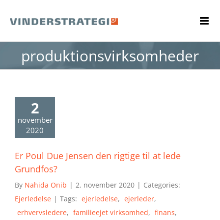
Skip
to
content
produktionsvirksomheder
2
november
2020
Er Poul Due Jensen den rigtige til at lede
Grundfos?
By
Nahida Onib
|
2. november 2020
|
Categories:
Ejerledelse
|
Tags:
ejerledelse
,
ejerleder
,
erhvervsledere
,
familieejet virksomhed
,
finans
,