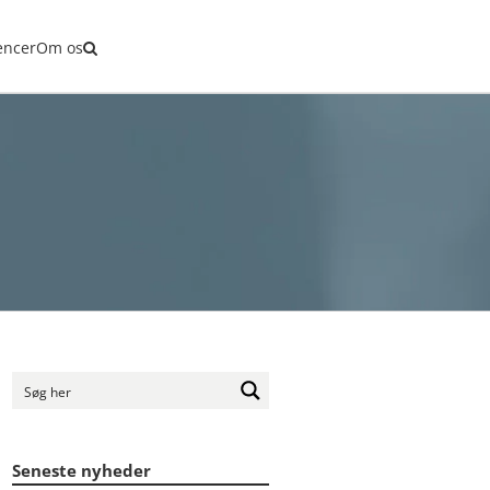
r
encer
Om os
Seneste nyheder