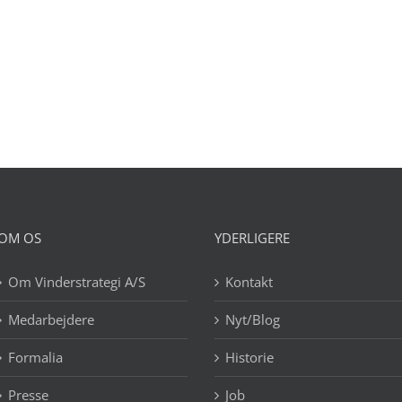
OM OS
YDERLIGERE
Om Vinderstrategi A/S
Kontakt
Medarbejdere
Nyt/Blog
Formalia
Historie
Presse
Job