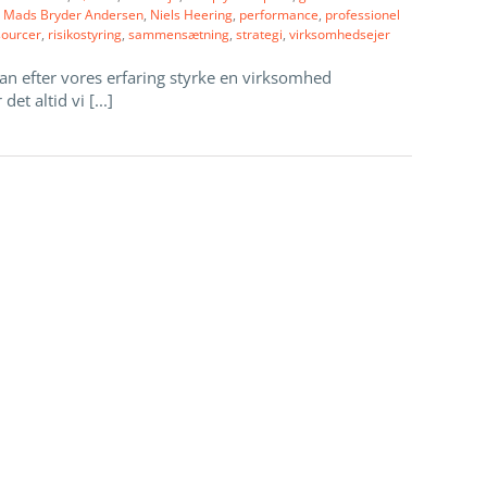
,
Mads Bryder Andersen
,
Niels Heering
,
performance
,
professionel
sourcer
,
risikostyring
,
sammensætning
,
strategi
,
virksomhedsejer
an efter vores erfaring styrke en virksomhed
det altid vi [...]