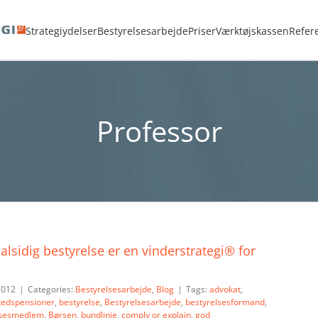
Hjem
<strong>ADVARSEL:</strong> Sletning af Tag kan ikke fortrydes.
Professo
Strategiydelser
Bestyrelsesarbejde
Priser
Værktøjskassen
Refer
Professor
lsidig bestyrelse er en vinderstrategi® for
 2012
|
Categories:
Bestyrelsesarbejde
,
Blog
|
Tags:
advokat
,
kedspensioner
,
bestyrelse
,
Bestyrelsesarbejde
,
bestyrelsesformand
,
lsesmedlem
,
Børsen
,
bundlinje
,
comply or explain
,
god