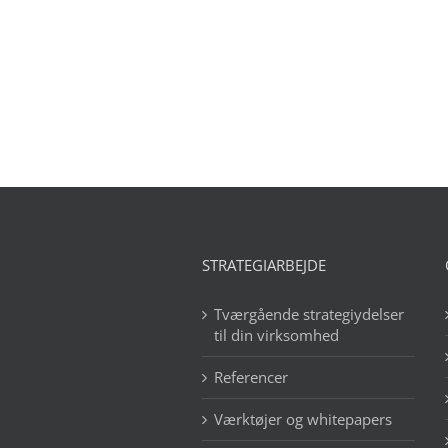
STRATEGIARBEJDE
Tværgående strategiydelser
til din virksomhed
Referencer
Værktøjer og whitepapers