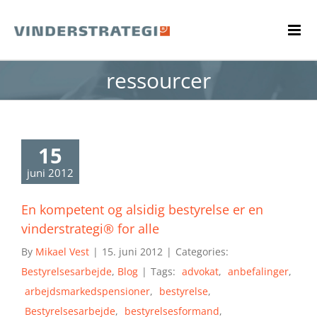
Skip
to
content
ressourcer
15
juni 2012
En kompetent og alsidig bestyrelse er en
vinderstrategi® for alle
By
Mikael Vest
|
15. juni 2012
|
Categories:
Bestyrelsesarbejde
,
Blog
|
Tags:
advokat
,
anbefalinger
,
arbejdsmarkedspensioner
,
bestyrelse
,
Bestyrelsesarbejde
,
bestyrelsesformand
,