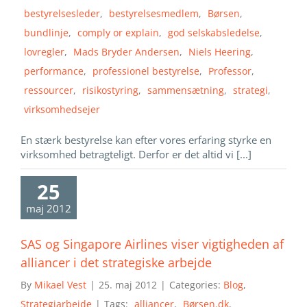
bestyrelsesleder
,
bestyrelsesmedlem
,
Børsen
,
bundlinje
,
comply or explain
,
god selskabsledelse
,
lovregler
,
Mads Bryder Andersen
,
Niels Heering
,
performance
,
professionel bestyrelse
,
Professor
,
ressourcer
,
risikostyring
,
sammensætning
,
strategi
,
virksomhedsejer
En stærk bestyrelse kan efter vores erfaring styrke en
virksomhed betragteligt. Derfor er det altid vi [...]
25
maj 2012
SAS og Singapore Airlines viser vigtigheden af
alliancer i det strategiske arbejde
By
Mikael Vest
|
25. maj 2012
|
Categories:
Blog
,
Strategiarbejde
|
Tags:
alliancer
,
Børsen.dk
,