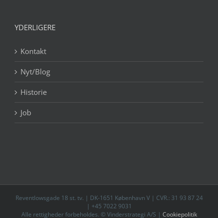
YDERLIGERE
Kontakt
Nyt/Blog
Historie
Job
Reventlowsgade 18 st. tv. | DK-1651 København V | CVR.: 31 93 87 24
| +45 7022 9031
Alle rettigheder forbeholdes. © Vinderstrategi A/S |
Cookiepolitik