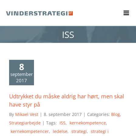
Skip
to
content
ISS
8
september
2017
Udtrykket du måske aldrig har hørt, men skal
have styr på
By
Mikael Vest
|
8. september 2017
|
Categories:
Blog
,
Strategiarbejde
|
Tags:
ISS
,
kernekompetence
,
kernekompetencer
,
ledelse
,
strategi
,
strategi i