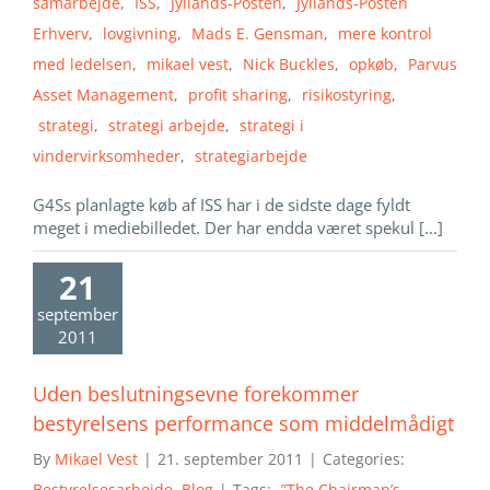
samarbejde
,
ISS
,
Jyllands-Posten
,
Jyllands-Posten
Erhverv
,
lovgivning
,
Mads E. Gensman
,
mere kontrol
med ledelsen
,
mikael vest
,
Nick Buckles
,
opkøb
,
Parvus
Asset Management
,
profit sharing
,
risikostyring
,
strategi
,
strategi arbejde
,
strategi i
vindervirksomheder
,
strategiarbejde
G4Ss planlagte køb af ISS har i de sidste dage fyldt
meget i mediebilledet. Der har endda været spekul [...]
21
september
2011
Uden beslutningsevne forekommer
bestyrelsens performance som middelmådigt
By
Mikael Vest
|
21. september 2011
|
Categories:
Bestyrelsesarbejde
,
Blog
|
Tags:
”The Chairman’s