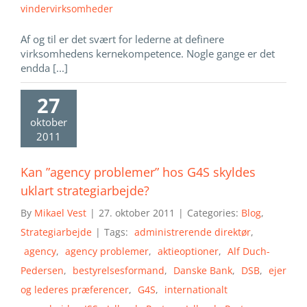
vindervirksomheder
Af og til er det svært for lederne at definere
virksomhedens kernekompetence. Nogle gange er det
endda [...]
27
oktober
2011
Kan ”agency problemer” hos G4S skyldes
uklart strategiarbejde?
By
Mikael Vest
|
27. oktober 2011
|
Categories:
Blog
,
Strategiarbejde
|
Tags:
administrerende direktør
,
agency
,
agency problemer
,
aktieoptioner
,
Alf Duch-
Pedersen
,
bestyrelsesformand
,
Danske Bank
,
DSB
,
ejer
og lederes præferencer
,
G4S
,
internationalt