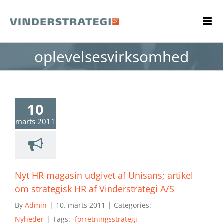
Skip
to
content
oplevelsesvirksomhed
10
marts 2011
Nyt HR magasin udgivet af Unisans; artikel
om strategisk HR af Vinderstrategi A/S
By
Admin
|
10. marts 2011
|
Categories:
Nyheder
|
Tags:
forretningsstrategi
,