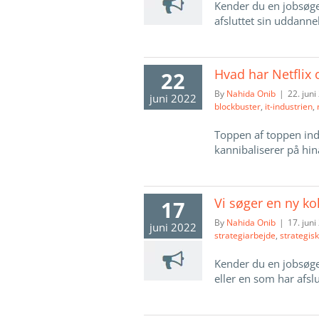
Kender du en jobsøg
afsluttet sin uddannel
Hvad har Netflix
22
By
Nahida Onib
|
22. juni
juni 2022
blockbuster
,
it-industrien
,
Toppen af toppen inde
kannibaliserer på hina
Vi søger en ny ko
17
By
Nahida Onib
|
17. juni
juni 2022
strategiarbejde
,
strategisk
Kender du en jobsøg
eller en som har afslut