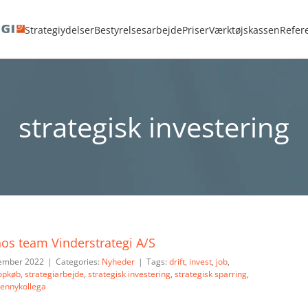
<strong>ADVARSEL:</strong> Sletning af Tag kan ikke fortrydes.
strategisk inve
Strategiydelser
Bestyrelsesarbejde
Priser
Værktøjskassen
Refer
strategisk investering
s team Vinderstrategi A/S
vember 2022
|
Categories:
Nyheder
|
Tags:
drift
,
invest
,
job
,
opkøb
,
strategiarbejde
,
strategisk investering
,
strategisk sparring
,
rennykollega