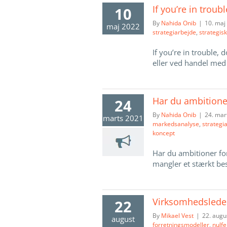
If you’re in troub
10
By
Nahida Onib
|
10. maj
maj 2022
strategiarbejde
,
strategisk
If you’re in trouble,
eller ved handel med a
Har du ambitione
24
By
Nahida Onib
|
24. mar
marts 2021
markedsanalyse
,
strategi
koncept
Har du ambitioner fo
mangler et stærkt besl
Virksomhedslede
22
By
Mikael Vest
|
22. augu
august
forretningsmodeller
,
nulfe