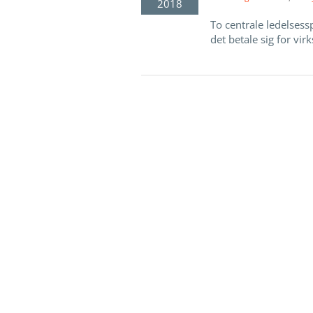
2018
To centrale ledelses
det betale sig for vir