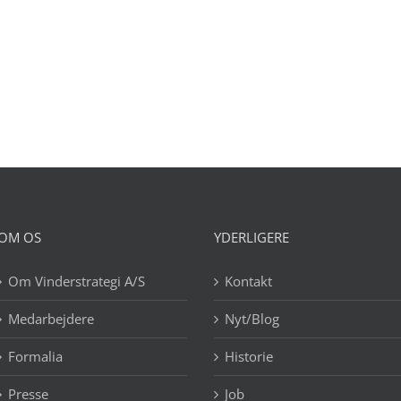
OM OS
YDERLIGERE
Om Vinderstrategi A/S
Kontakt
Medarbejdere
Nyt/Blog
Formalia
Historie
Presse
Job