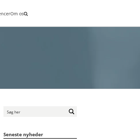
stering
encer
Om os
Seneste nyheder