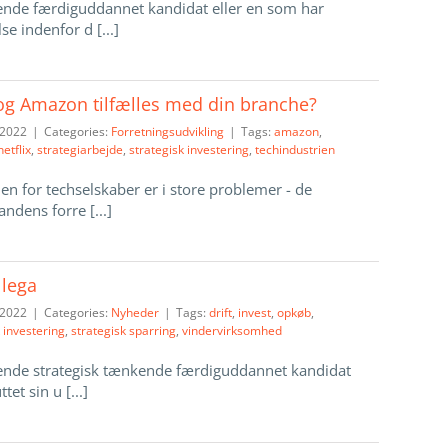
ende færdiguddannet kandidat eller en som har
se indenfor d [...]
 og Amazon tilfælles med din branche?
 2022
|
Categories:
Forretningsudvikling
|
Tags:
amazon
,
netflix
,
strategiarbejde
,
strategisk investering
,
techindustrien
n for techselskaber er i store problemer - de
ndens forre [...]
llega
 2022
|
Categories:
Nyheder
|
Tags:
drift
,
invest
,
opkøb
,
 investering
,
strategisk sparring
,
vindervirksomhed
ende strategisk tænkende færdiguddannet kandidat
tet sin u [...]