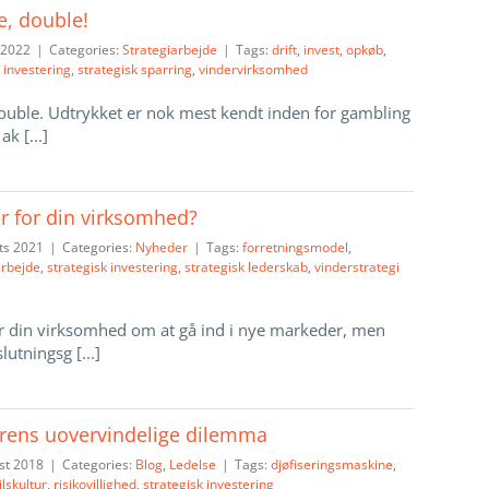
le, double!
 2022
|
Categories:
Strategiarbejde
|
Tags:
drift
,
invest
,
opkøb
,
 investering
,
strategisk sparring
,
vindervirksomhed
 double. Udtrykket er nok mest kendt inden for gambling
k [...]
r for din virksomhed?
ts 2021
|
Categories:
Nyheder
|
Tags:
forretningsmodel
,
arbejde
,
strategisk investering
,
strategisk lederskab
,
vinderstrategi
r din virksomhed om at gå ind i nye markeder, men
utningsg [...]
rens uovervindelige dilemma
st 2018
|
Categories:
Blog
,
Ledelse
|
Tags:
djøfiseringsmaskine
,
jlskultur
,
risikovillighed
,
strategisk investering