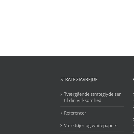
STRATEGIARBEJDE
Tværgående strategiydelser
til din virksomhed
Referencer
Værktøjer og whitepapers