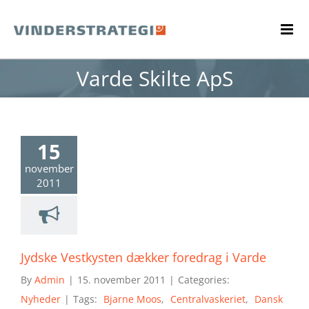
Skip
to
content
Varde Skilte ApS
15
november
2011
Jydske Vestkysten dækker foredrag i Varde
By
Admin
|
15. november 2011
|
Categories:
Nyheder
|
Tags:
Bjarne Moos
,
Centralvaskeriet
,
Dansk