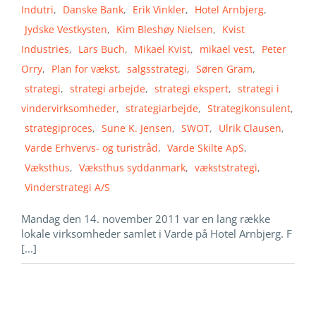
Indutri
,
Danske Bank
,
Erik Vinkler
,
Hotel Arnbjerg
,
Jydske Vestkysten
,
Kim Bleshøy Nielsen
,
Kvist
Industries
,
Lars Buch
,
Mikael Kvist
,
mikael vest
,
Peter
Orry
,
Plan for vækst
,
salgsstrategi
,
Søren Gram
,
strategi
,
strategi arbejde
,
strategi ekspert
,
strategi i
vindervirksomheder
,
strategiarbejde
,
Strategikonsulent
,
strategiproces
,
Sune K. Jensen
,
SWOT
,
Ulrik Clausen
,
Varde Erhvervs- og turistråd
,
Varde Skilte ApS
,
Væksthus
,
Væksthus syddanmark
,
vækststrategi
,
Vinderstrategi A/S
Mandag den 14. november 2011 var en lang række
lokale virksomheder samlet i Varde på Hotel Arnbjerg. F
[...]