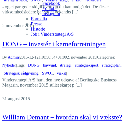
strategiarbejde
,
SWOT
,
vinderstrategi
,
virksomhedsledere
|
Facebook
- og et par gode råd til hvordan du kan undgå det. De fleste
Youtube
virksomhedsledere har stiftet bekendts [...]
Instagram
Formalia
Presse
2
november 2015
Historie
Job i Vinderstrategi A/S
DONG – investér i kerneforretningen
By
Admin
|
2016-12-12T10:56:54+01:00
2. november 2015
|
Categories:
Nyheder
|
Tags:
DONG
,
havvind
,
strategi
,
strategiekspert
,
strategiplan
,
Strategisk rådgivning
,
SWOT
,
vækst
|
Vinderstrategi A/S har i den nye udgave af Berlingske Business
Magasin, november 2015 stillet skarpt p [...]
31
august 2015
William Demant – hvordan skal vi vækste?