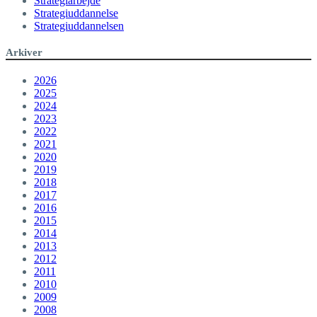
Strategiarbejde
Strategiuddannelse
Strategiuddannelsen
Arkiver
2026
2025
2024
2023
2022
2021
2020
2019
2018
2017
2016
2015
2014
2013
2012
2011
2010
2009
2008