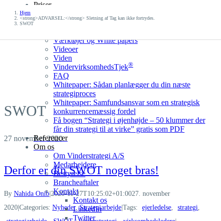
Priser
Skip
Prisforespørgsel
Hjem
to
<strong>ADVARSEL:</strong> Sletning af Tag kan ikke fortrydes.
Gratis uforpligtende møde
SWOT
content
Værktøjskassen
Værktøjer og White papers
Videoer
Viden
®
VindervirksomhedsTjek
FAQ
Whitepaper: Sådan planlægger du din næste
strategiproces
Whitepaper: Samfundsansvar som en strategisk
SWOT
konkurrencemæssig fordel
Få bogen “Strategi i øjenhøjde – 50 klummer der
får din strategi til at virke” gratis som PDF
Referencer
27
november 2020
Om os
Om Vinderstrategi A/S
Medarbejdere
Derfor er din SWOT noget bras!
Bestyrelse
Brancheaftaler
Kontakt
By
Nahida Onib
|
2020-11-27T10:25:02+01:00
27. november
Kontakt os
2020
|
Categories:
Nyheder
,
Strategiarbejde
|
Tags:
ejerledelse
,
strategi
,
LinkedIn
Twitter