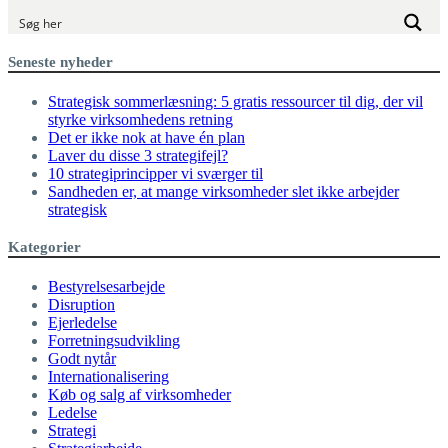
Seneste nyheder
Strategisk sommerlæsning: 5 gratis ressourcer til dig, der vil
styrke virksomhedens retning
Det er ikke nok at have én plan
Laver du disse 3 strategifejl?
10 strategiprincipper vi sværger til
Sandheden er, at mange virksomheder slet ikke arbejder
strategisk
Kategorier
Bestyrelsesarbejde
Disruption
Ejerledelse
Forretningsudvikling
Godt nytår
Internationalisering
Køb og salg af virksomheder
Ledelse
Strategi