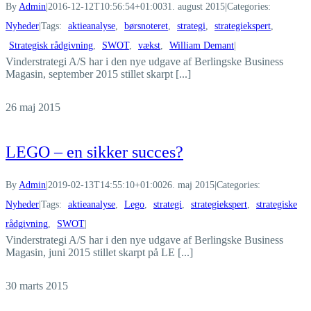
By
Admin
|
2016-12-12T10:56:54+01:00
31. august 2015
|
Categories:
Nyheder
|
Tags:
aktieanalyse
,
børsnoteret
,
strategi
,
strategiekspert
,
Strategisk rådgivning
,
SWOT
,
vækst
,
William Demant
|
Vinderstrategi A/S har i den nye udgave af Berlingske Business
Magasin, september 2015 stillet skarpt [...]
26
maj 2015
LEGO – en sikker succes?
By
Admin
|
2019-02-13T14:55:10+01:00
26. maj 2015
|
Categories:
Nyheder
|
Tags:
aktieanalyse
,
Lego
,
strategi
,
strategiekspert
,
strategiske
rådgivning
,
SWOT
|
Vinderstrategi A/S har i den nye udgave af Berlingske Business
Magasin, juni 2015 stillet skarpt på LE [...]
30
marts 2015