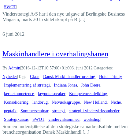
SWOT
|
Vinderstrategi A/S har i den nye udgave af Berlingske Business
Magasin, marts 2015 stillet skarpt på B [...]
6
juni 2012
Maskinhandlere i overhalingsbanen
By
Admin
|
2016-12-12T10:57:00+01:00
6. juni 2012
|
Categories:
Nyheder
|
Tags:
Claas
,
Dansk Maskinhandlerforening
,
Hotel Trinity
,
Implementering af strategi
,
Indiana Jones
,
John Deere
,
kernekompetence
,
keynote speaker
,
Kompetenceudvikling
,
Konsolidering
,
landbrug
,
Netværksgruppe
,
New Holland
,
Niche
,
peptalk
,
Sommerseminar
,
strategi
,
strategi i vindervirksomheder
,
Strategikursus
,
SWOT
,
vindervirksomhed
,
workshop
|
Som en understøttelse af den strategiske samarbejdsaftale mellem
brancheorganisation Dansk Maskinhandl [...]