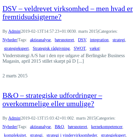
DSV – veldrevet virksomhed – men hvad er
fremtidsudsigterne?
By
Admin
|
2019-02-13T14:57:23+01:00
30. marts 2015
|
Categories:
Nyheder
|
Tags:
aktieanalyse
,
børsnoteret
,
DSV
,
integration
,
strategi
,
strategiekspert
,
Strategisk rådgivning
,
SWOT
,
vækst
|
Vinderstrategi A/S har i den nye udgave af Berlingske Business
Magasin, april 2015 stillet skarpt på D [...]
2
marts 2015
B&O – strategiske udfordringer –
overkommelige eller umulige?
By
Admin
|
2019-02-13T15:03:42+01:00
2. marts 2015
|
Categories:
Nyheder
|
Tags:
aktieanalyse
,
B&O
,
børsnoteret
,
kernekompetencer
,
kompleksitet
,
strategi
,
strategi i vindervirksomheder
,
strategiekspert
,