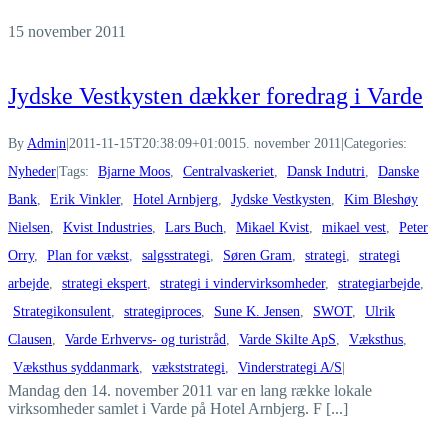
15
november 2011
Jydske Vestkysten dækker foredrag i Varde
By
Admin
|
2011-11-15T20:38:09+01:00
15. november 2011
|
Categories:
Nyheder
|
Tags:
Bjarne Moos
,
Centralvaskeriet
,
Dansk Indutri
,
Danske
Bank
,
Erik Vinkler
,
Hotel Arnbjerg
,
Jydske Vestkysten
,
Kim Bleshøy
Nielsen
,
Kvist Industries
,
Lars Buch
,
Mikael Kvist
,
mikael vest
,
Peter
Orry
,
Plan for vækst
,
salgsstrategi
,
Søren Gram
,
strategi
,
strategi
arbejde
,
strategi ekspert
,
strategi i vindervirksomheder
,
strategiarbejde
,
Strategikonsulent
,
strategiproces
,
Sune K. Jensen
,
SWOT
,
Ulrik
Clausen
,
Varde Erhvervs- og turistråd
,
Varde Skilte ApS
,
Væksthus
,
Væksthus syddanmark
,
vækststrategi
,
Vinderstrategi A/S
|
Mandag den 14. november 2011 var en lang række lokale
virksomheder samlet i Varde på Hotel Arnbjerg. F [...]