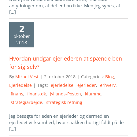
antydninger om, at det er han ikke. Men jeg synes, at
[...]
2
oktober
2018
Hvordan undgår ejerlederen at spænde ben
for sig selv?
By
Mikael Vest
|
2. oktober 2018
|
Categories:
Blog
,
Ejerledelse
|
Tags:
ejerledelse
,
ejerleder
,
erhverv
,
finans
,
finans.dk
,
Jyllands-Posten
,
klumme
,
strategiarbejde
,
strategisk retning
Jeg besøgte forleden en ejerleder og dermed en
ejerledet virksomhed, hvor snakken hurtigt faldt på de
[...]