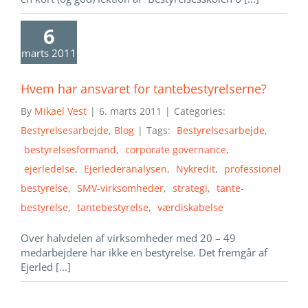
6
marts 2011
Hvem har ansvaret for tantebestyrelserne?
By
Mikael Vest
|
6. marts 2011
|
Categories:
Bestyrelsesarbejde
,
Blog
|
Tags:
Bestyrelsesarbejde
,
bestyrelsesformand
,
corporate governance
,
ejerledelse
,
Ejerlederanalysen
,
Nykredit
,
professionel
bestyrelse
,
SMV-virksomheder
,
strategi
,
tante-
bestyrelse
,
tantebestyrelse
,
værdiskabelse
Over halvdelen af virksomheder med 20 – 49
medarbejdere har ikke en bestyrelse. Det fremgår af
Ejerled [...]