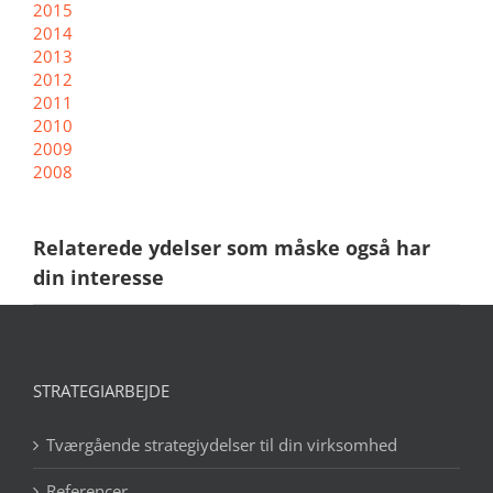
2015
2014
2013
2012
2011
2010
2009
2008
Relaterede ydelser som måske også har
din interesse
STRATEGIARBEJDE
Tværgående strategiydelser til din virksomhed
Referencer