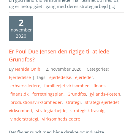
En god håndfuld virksomheder har teamet op med os,
og er netop gået i gang med deres strategiarbejd [...]
2
november
2020
Er Poul Due Jensen den rigtige til at lede
Grundfos?
By
Nahida Onib
|
2. november 2020
|
Categories:
Ejerledelse
|
Tags:
ejerledelse
,
ejerleder
,
erhvervsledere
,
familieejet virksomhed
,
finans
,
finans.dk
,
forretningsplan
,
Grundfos
,
Jyllands-Posten
,
produktionsvirksomheder
,
strategi
,
Strategi ejerledet
virksomhed
,
strategiarbejde
,
strategisk fravalg
,
vinderstrategi
,
virksomhedsledere
Det flyver rundt med både direkte og indirekte