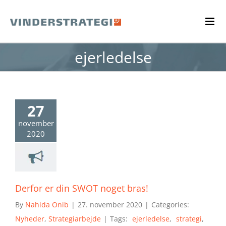
Skip
to
content
ejerledelse
27
november
2020
Derfor er din SWOT noget bras!
By
Nahida Onib
|
27. november 2020
|
Categories:
Nyheder
,
Strategiarbejde
|
Tags:
ejerledelse
,
strategi
,