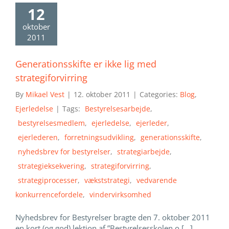
12
oktober
2011
Generationsskifte er ikke lig med
strategiforvirring
By
Mikael Vest
|
12. oktober 2011
|
Categories:
Blog
,
Ejerledelse
|
Tags:
Bestyrelsesarbejde
,
bestyrelsesmedlem
,
ejerledelse
,
ejerleder
,
ejerlederen
,
forretningsudvikling
,
generationsskifte
,
nyhedsbrev for bestyrelser
,
strategiarbejde
,
strategieksekvering
,
strategiforvirring
,
strategiprocesser
,
vækststrategi
,
vedvarende
konkurrencefordele
,
vindervirksomhed
Nyhedsbrev for Bestyrelser bragte den 7. oktober 2011
en kort (og god) lektion af ”Bestyrelsesskolen o [...]