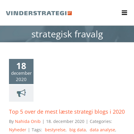
Skip
to
content
strategisk fravalg
18
december
2020
Top 5 over de mest læste strategi blogs i 2020
By
Nahida Onib
|
18. december 2020
|
Categories:
Nyheder
|
Tags:
bestyrelse
,
big data
,
data analyse
,