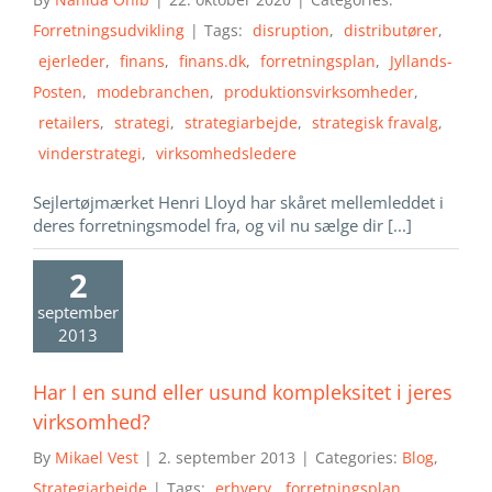
Forretningsudvikling
|
Tags:
disruption
,
distributører
,
ejerleder
,
finans
,
finans.dk
,
forretningsplan
,
Jyllands-
Posten
,
modebranchen
,
produktionsvirksomheder
,
retailers
,
strategi
,
strategiarbejde
,
strategisk fravalg
,
vinderstrategi
,
virksomhedsledere
Sejlertøjmærket Henri Lloyd har skåret mellemleddet i
deres forretningsmodel fra, og vil nu sælge dir [...]
2
september
2013
Har I en sund eller usund kompleksitet i jeres
virksomhed?
By
Mikael Vest
|
2. september 2013
|
Categories:
Blog
,
Strategiarbejde
|
Tags:
erhverv
,
forretningsplan
,