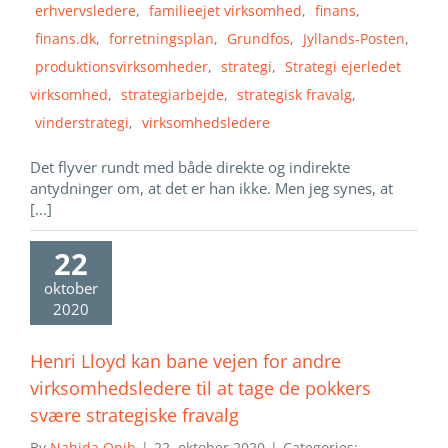
erhvervsledere
,
familieejet virksomhed
,
finans
,
finans.dk
,
forretningsplan
,
Grundfos
,
Jyllands-Posten
,
produktionsvirksomheder
,
strategi
,
Strategi ejerledet
virksomhed
,
strategiarbejde
,
strategisk fravalg
,
vinderstrategi
,
virksomhedsledere
Det flyver rundt med både direkte og indirekte
antydninger om, at det er han ikke. Men jeg synes, at
[...]
22
oktober
2020
Henri Lloyd kan bane vejen for andre
virksomhedsledere til at tage de pokkers
svære strategiske fravalg
By
Nahida Onib
|
22. oktober 2020
|
Categories: