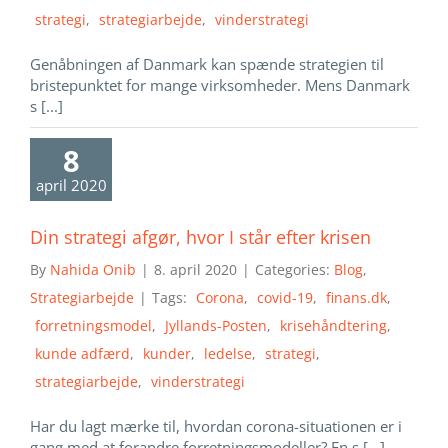
strategi
,
strategiarbejde
,
vinderstrategi
Genåbningen af Danmark kan spænde strategien til
bristepunktet for mange virksomheder. Mens Danmark
s [...]
8
april 2020
Din strategi afgør, hvor I står efter krisen
By
Nahida Onib
|
8. april 2020
|
Categories:
Blog
,
Strategiarbejde
|
Tags:
Corona
,
covid-19
,
finans.dk
,
forretningsmodel
,
Jyllands-Posten
,
krisehåndtering
,
kunde adfærd
,
kunder
,
ledelse
,
strategi
,
strategiarbejde
,
vinderstrategi
Har du lagt mærke til, hvordan corona-situationen er i
gang med at forandre forretningsmodeller? En s [...]