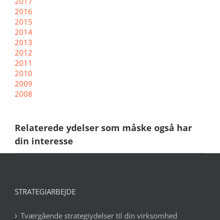
2017
2016
2015
2014
2013
2012
2011
2010
2009
2008
Relaterede ydelser som måske også har
din interesse
STRATEGIARBEJDE
Tværgående strategiydelser til din virksomhed