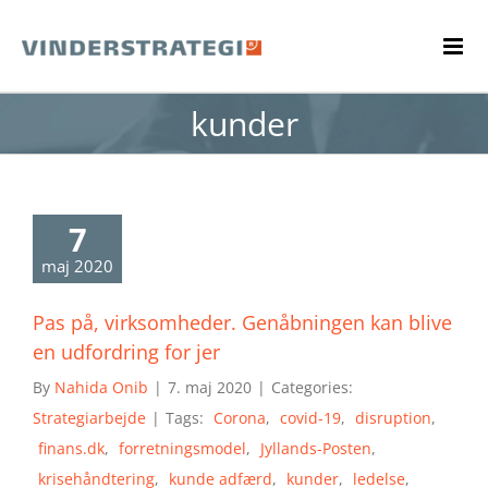
Skip
to
content
kunder
7
maj 2020
Pas på, virksomheder. Genåbningen kan blive
en udfordring for jer
By
Nahida Onib
|
7. maj 2020
|
Categories:
Strategiarbejde
|
Tags:
Corona
,
covid-19
,
disruption
,
finans.dk
,
forretningsmodel
,
Jyllands-Posten
,
krisehåndtering
,
kunde adfærd
,
kunder
,
ledelse
,