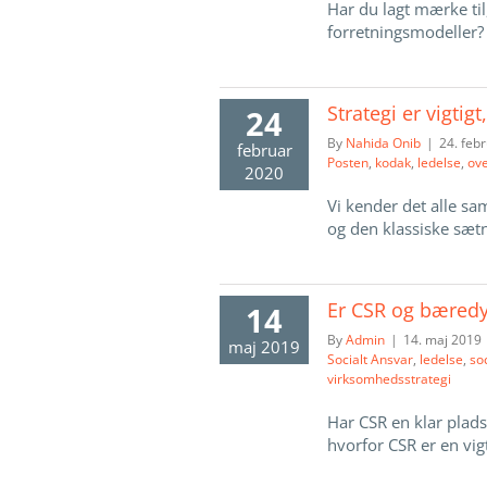
Har du lagt mærke til
forretningsmodeller? E
Strategi er vigtig
24
By
Nahida Onib
|
24. feb
februar
Posten
,
kodak
,
ledelse
,
ove
2020
Vi kender det alle s
og den klassiske sætni
Er CSR og bæredy
14
By
Admin
|
14. maj 2019
maj 2019
Socialt Ansvar
,
ledelse
,
so
virksomhedsstrategi
Har CSR en klar plads
hvorfor CSR er en vigti