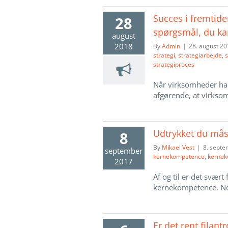
Succes i fremtiden
28
spørgsmål, du kan
august
2018
By
Admin
|
28. august 2
strategi
,
strategiarbejde
,
s
strategiproces
Når virksomheder har
afgørende, at virksom
Udtrykket du måsk
8
By
Mikael Vest
|
8. sept
september
kernekompetence
,
kernek
2017
Af og til er det svær
kernekompetence. Nog
Er det rent filant