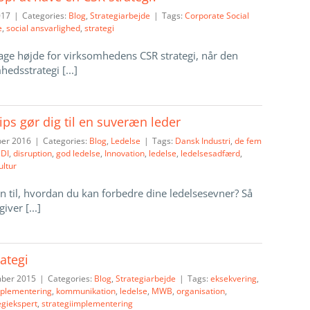
017
|
Categories:
Blog
,
Strategiarbejde
|
Tags:
Corporate Social
e
,
social ansvarlighed
,
strategi
tage højde for virksomhedens CSR strategi, når den
dsstrategi [...]
ips gør dig til en suveræn leder
ber 2016
|
Categories:
Blog
,
Ledelse
|
Tags:
Dansk Industri
,
de fem
,
DI
,
disruption
,
god ledelse
,
Innovation
,
ledelse
,
ledelsesadfærd
,
ltur
n til, hvordan du kan forbedre dine ledelsesevner? Så
iver [...]
rategi
mber 2015
|
Categories:
Blog
,
Strategiarbejde
|
Tags:
eksekvering
,
plementering
,
kommunikation
,
ledelse
,
MWB
,
organisation
,
egiekspert
,
strategiimplementering