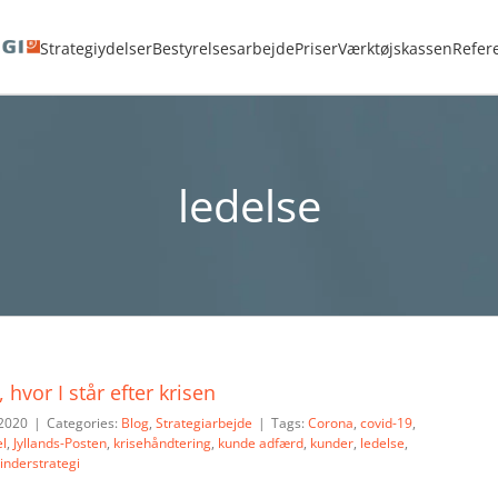
Hjem
<strong>ADVARSEL:</strong> Sletning af Tag kan ikke fortrydes.
ledelse
Strategiydelser
Bestyrelsesarbejde
Priser
Værktøjskassen
Refer
ledelse
, hvor I står efter krisen
 2020
|
Categories:
Blog
,
Strategiarbejde
|
Tags:
Corona
,
covid-19
,
l
,
Jyllands-Posten
,
krisehåndtering
,
kunde adfærd
,
kunder
,
ledelse
,
inderstrategi