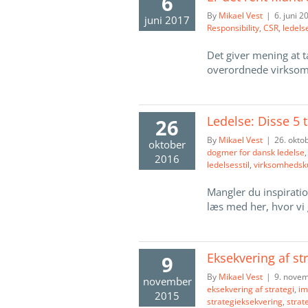
6
By
Mikael Vest
|
6. juni 2
juni 2017
Responsibility
,
CSR
,
ledels
Det giver mening at 
overordnede virksomhe
Ledelse: Disse 5 t
26
By
Mikael Vest
|
26. okto
oktober
dogmer for dansk ledelse
2016
ledelsesstil
,
virksomhedsku
Mangler du inspiratio
læs med her, hvor vi g
Eksekvering af st
9
By
Mikael Vest
|
9. nove
november
eksekvering af strategi
,
im
2015
strategieksekvering
,
strat