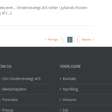
ekveret... Vinderstrategi A/S stiller i Jyllands-Posten
af [...]
Forrige
Næste
1
2
3
OM OS
YDERLIGERE
Om Vinderstrategi A/S
Kontakt
Medarbejdere
Nyt/Blog
Formalia
Historie
Presse
Job