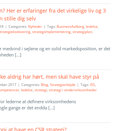
? Her er erfaringer fra det virkelige liv og 3
 stille dig selv
018
|
Categories:
Nyheder
|
Tags:
BusinessAalborg
,
ledelse
,
trategieksekvering
,
strategiimplementering
,
strategiplan
,
 medvind i sejlene og en solid markedsposition, er det
heden [...]
e aldrig har hørt, men skal have styr på
ember 2017
|
Categories:
Blog
,
Strategiarbejde
|
Tags:
ISS
,
ompetencer
,
ledelse
,
strategi
,
strategi i vindervirksomheder
t for lederne at definere virksomhedens
le gange er det endda [...]
ropi at have en CSR strategi?