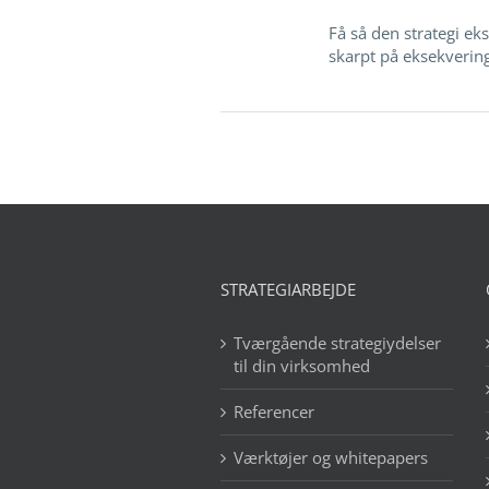
Få så den strategi eks
skarpt på eksekvering 
STRATEGIARBEJDE
Tværgående strategiydelser
til din virksomhed
Referencer
Værktøjer og whitepapers