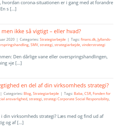
, hvordan corona-situationen er i gang med at forandre
n s [...]
t, men ikke så vigtigt – eller hvad?
ruar 2020
|
Categories:
Strategiarbejde
|
Tags:
finans.dk
,
Jyllands-
rspringshandling
,
SMV
,
strategi
,
strategiarbejde
,
vinderstrategi
ammen: Den dårlige vane eller overspringshandlingen,
ng »je [...]
gtighed en del af din virksomheds strategi?
|
Categories:
Blog
,
Strategiarbejde
|
Tags:
Baba
,
CSR
,
Fonden for
cial ansvarlighed
,
strategi
,
strategi Corporate Social Responsibility
,
 i din virksomheds strategi? Læs med og find ud af
g og af [...]